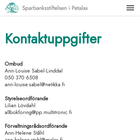
Kontaktuppgifter
Ombud
Ann-Louise Sabel-Linddal
050 370 6508
ann-louise.sabel@netikka.fi
Styrelseordförande
Lilian Lövdahl
allbokforing@pp.multitronic.fi
Förvaltningsrådsordförande
Ann-Helene Ståhl
ann-helene.stahl@malax.fi