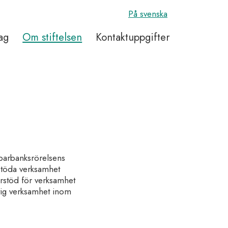
På svenska
ag
Om stiftelsen
Kontaktuppgifter
sparbanksrörelsens
 stöda verksamhet
erstöd för verksamhet
ttig verksamhet inom