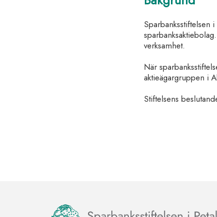
Bakgrund
Sparbanksstiftelsen 
sparbanksaktiebolag
verksamhet.
När sparbanksstiftel
aktieägargruppen i Ak
Stiftelsens beslutand