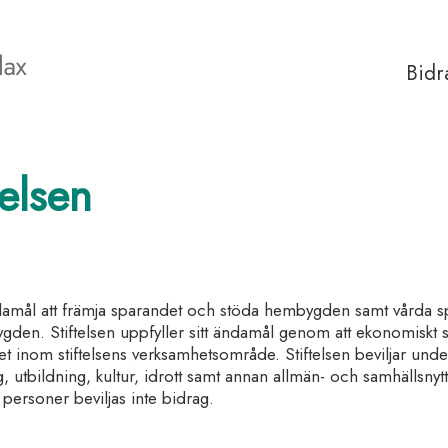
Bidr
elsen
 ändamål att främja sparandet och stöda hembygden samt vårda 
bygden. Stiftelsen uppfyller sitt ändamål genom att ekonomiskt
t inom stiftelsens verksamhetsområde. Stiftelsen beviljar und
, utbildning, kultur, idrott samt annan allmän- och samhällsny
 personer beviljas inte bidrag.